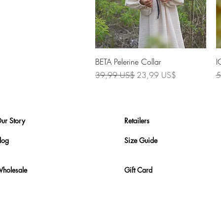
Vista rápida
BETA Pelerine Collar
I
Precio
Precio de oferta
P
39,99 US$
23,99 US$
5
ur Story
Retailers
log
Size Guide
holesale
Gift Card