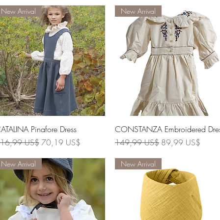
New Arrival
New Arrival
Vista rápida
Vista rápida
ATALINA Pinafore Dress
CONSTANZA Embroidered Dre
recio
Precio de oferta
Precio
Precio de oferta
16,99 US$
70,19 US$
149,99 US$
89,99 US$
New Arrival
New Arrival