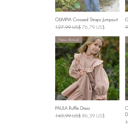
Vista rápida
OLIMPIA Crossed Straps Jumpsuit
G
Precio
Precio de oferta
P
127,99 US$
76,79 US$
9
New Arrival
Vista rápida
PAULA Ruffle Dress
C
D
Precio
Precio de oferta
143,99 US$
86,39 US$
P
1