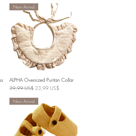
New Arrival
Vista rápida
ss
ALPHA Oversized Puritan Collar
Precio
Precio de oferta
39,99 US$
23,99 US$
New Arrival