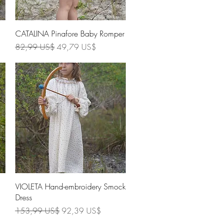
Vista rápida
CATALINA Pinafore Baby Romper
Precio
Precio de oferta
82,99 US$
49,79 US$
Vista rápida
VIOLETA Hand-embroidery Smock
Dress
Precio
Precio de oferta
153,99 US$
92,39 US$