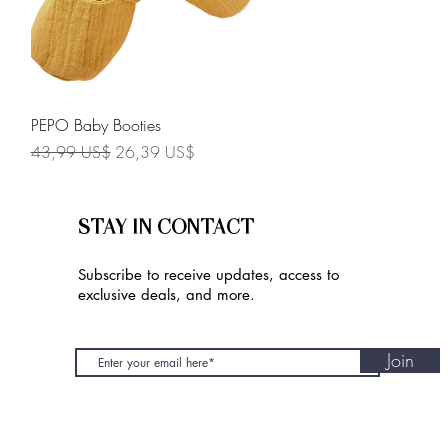
Vista rápida
PEPO Baby Booties
Precio
Precio de oferta
43,99 US$
26,39 US$
STAY IN CONTACT
Subscribe to receive updates, access to
exclusive deals, and more.
Join