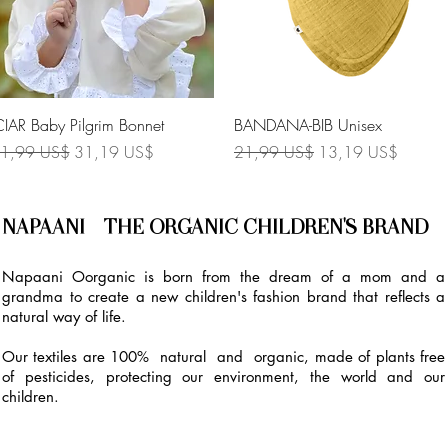
Vista rápida
Vista rápida
CIAR Baby Pilgrim Bonnet
BANDANA-BIB Unisex
recio
Precio de oferta
Precio
Precio de oferta
1,99 US$
31,19 US$
21,99 US$
13,19 US$
NAPAANI - THE ORGANIC CHILDREN'S BRAND
Napaani Oorganic is born from the dream of a mom and a
grandma to create a new children's fashion brand that reflects a
natural way of life.
Our textiles are 100% natural and organic, made of plants free
of pesticides, protecting our environment, the world and our
children.